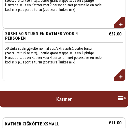
(zoetzure turkse mix), 1 portie granaatappelsaus en 1 pittige
Hanzade saus en Katmer voor 2 personen met peterselie en rode
kool mix plus portie tursu (zoetzure Turkse mix)
SUSHI 30 STUKS EN KATMER VOOR 4
€52.00
PERSONEN
30 stuks sushi çiğköfte normal acili/extra acili, 1 portie tursu
(zoetzure turkse mix), 1 portie granaatappelsaus en 1 pittige
Hanzade saus en Katmer voor 4 personen met peterselie en rode
kool mix plus portie tursu (zoetzure Turkse mix)
Katmer
€11.00
KATMER ÇIĞKÖFTE XSMALL