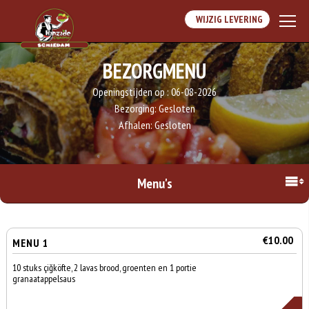
WIJZIG LEVERING
BEZORGMENU
Openingstijden op :
06-08-2026
Bezorging:
Gesloten
Afhalen:
Gesloten
Menu's
€10.00
MENU 1
10 stuks çiğköfte, 2 lavas brood, groenten en 1 portie
granaatappelsaus