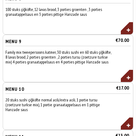
100 stuks çiğköfte, 12 lavas brood, 3 porties groenten , 3 porties
granaatappelsaus en 3 porties pittige Hanzade saus
€70.00
MENU 9
Family mix tweepersoons katmer, 30 stuks sushi en 60 stuks çiğköfte,
8 lavas brood, 2 porties groenten , 2 porties tursu (zoetzure turkse
mix) 4 porties granaatappelsaus en 4 porties pittige Hanzade saus
€17.00
MENU 10
20 stuks sushi çiğköfte normal acili/extra acili, 1 portie tursu
(zoetzure turkse mix), 1 portie granaatappelsaus en 1 pittige
Hanzade saus
€23.00