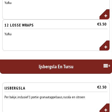
Yufka
€3.50
12 LOSSE WRAPS
Yufka
Ijsbergsla En Tursu
€2.50
IJSBERGSLA
Per bakje, inclusief 1 portie granaatappelsaus, rucola en citroen