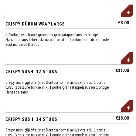
€8.00
CRISPY DÜRUM WRAP LARGE
Çiğköfte, lavas brood, groenten, granaatappelsaus en pittige
Hanzade saus. Ijsbergsla, rucola, tomaten, komkommer, citroen, rode
kool, mais met Doritos
€11.00
CRISPY SUSHI 12 STUKS
Crsipy sushi çiğköfte (met Doritos) normal acili/extra acili, 1 portie
tursu (zoetzure turkse mix), 1 portie granaatappelsaus en 1 pittige
Hanzade saus
€18.00
CRISPY SUSHI 24 STUKS
Crsipy sushi çiğköfte (met Doritos) normal acili/extra acili, 1 portie
tursu (zoetzure turkse mix), 1 portie granaatappelsaus en 1 pittige